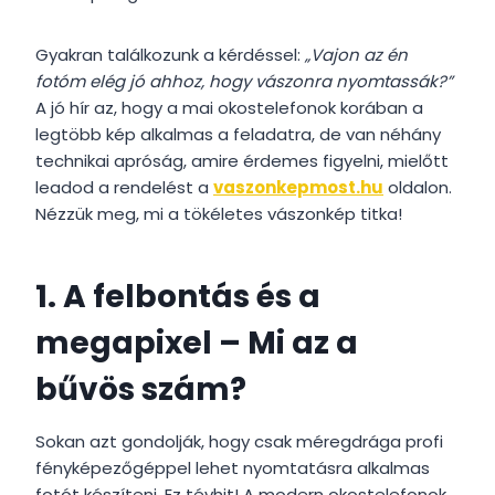
Gyakran találkozunk a kérdéssel:
„Vajon az én
fotóm elég jó ahhoz, hogy vászonra nyomtassák?”
A jó hír az, hogy a mai okostelefonok korában a
legtöbb kép alkalmas a feladatra, de van néhány
technikai apróság, amire érdemes figyelni, mielőtt
leadod a rendelést a
vaszonkepmost.hu
oldalon.
Nézzük meg, mi a tökéletes vászonkép titka!
1. A felbontás és a
megapixel – Mi az a
bűvös szám?
Sokan azt gondolják, hogy csak méregdrága profi
fényképezőgéppel lehet nyomtatásra alkalmas
fotót készíteni. Ez tévhit! A modern okostelefonok