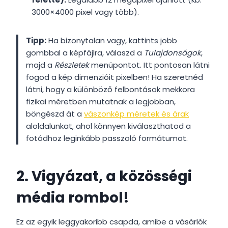
3000×4000 pixel vagy több).
Tipp:
Ha bizonytalan vagy, kattints jobb
gombbal a képfájlra, válaszd a
Tulajdonságok
,
majd a
Részletek
menüpontot. Itt pontosan látni
fogod a kép dimenzióit pixelben! Ha szeretnéd
látni, hogy a különböző felbontások mekkora
fizikai méretben mutatnak a legjobban,
böngészd át a
vászonkép méretek és árak
aloldalunkat, ahol könnyen kiválaszthatod a
fotódhoz leginkább passzoló formátumot.
2. Vigyázat, a közösségi
média rombol!
Ez az egyik leggyakoribb csapda, amibe a vásárlók