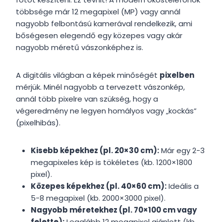
többsége már 12 megapixel (MP) vagy annál
nagyobb felbontású kamerával rendelkezik, ami
bőségesen elegendő egy közepes vagy akár
nagyobb méretű vászonképhez is.
A digitális világban a képek minőségét
pixelben
mérjük. Minél nagyobb a tervezett vászonkép,
annál több pixelre van szükség, hogy a
végeredmény ne legyen homályos vagy „kockás”
(pixelhibás).
Kisebb képekhez (pl. 20×30 cm):
Már egy 2-3
megapixeles kép is tökéletes (kb. 1200×1800
pixel).
Közepes képekhez (pl. 40×60 cm):
Ideális a
5-8 megapixel (kb. 2000×3000 pixel).
Nagyobb méretekhez (pl. 70×100 cm vagy
felette):
Legalább 12 megapixel ajánlott (kb.