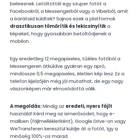
beleesnek. Letöltöttél egy szuper fotót a
Facebookról, a Messengerből vagy a Viberből, amit
a barátaid küldtek? Sajnos ezek a platformok
drasztikusan tömörítik és lekicsinyítik
a
képeket, hogy gyorsabban betöltődjenek a
mobilon.
Egy eredetileg 12 megapixeles, tűéles fotóból a
Messengeren átküldve gyakran egy apró,
mindössze 0,5 megapixeles, életlen kép lesz. Ez a
telefon kijelzőjén még jól mutathat, de egy nagy
vászonképen már elmosódottá válik.
A megoldás:
Mindig az
eredeti, nyers fájlt
használd! Kérd meg az ismerősödet, hogy e-
mailben (fájlmellékletként), Google Drive-on vagy
WeTransferen keresztül küldje át a fotót, így a
minőség 100%-os marad.