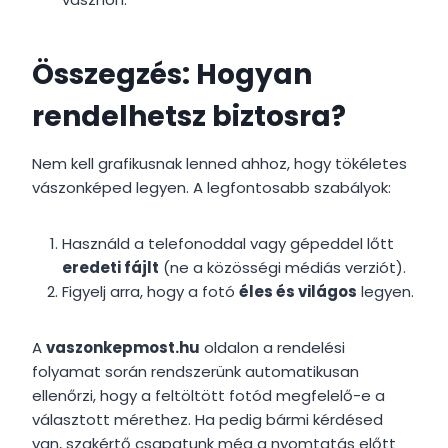
Összegzés: Hogyan
rendelhetsz biztosra?
Nem kell grafikusnak lenned ahhoz, hogy tökéletes
vászonképed legyen. A legfontosabb szabályok:
Használd a telefonoddal vagy gépeddel lőtt
eredeti fájlt
(ne a közösségi médiás verziót).
Figyelj arra, hogy a fotó
éles és világos
legyen.
A
vaszonkepmost.hu
oldalon a rendelési
folyamat során rendszerünk automatikusan
ellenőrzi, hogy a feltöltött fotód megfelelő-e a
választott mérethez. Ha pedig bármi kérdésed
van, szakértő csapatunk még a nyomtatás előtt