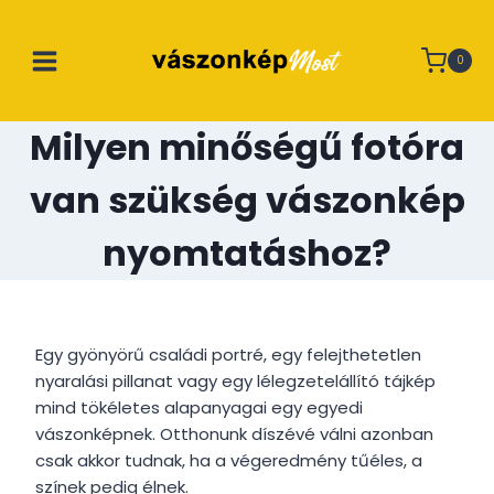
Skip
to
0
content
Milyen minőségű fotóra
van szükség vászonkép
nyomtatáshoz?
Egy gyönyörű családi portré, egy felejthetetlen
nyaralási pillanat vagy egy lélegzetelállító tájkép
mind tökéletes alapanyagai egy egyedi
vászonképnek. Otthonunk díszévé válni azonban
csak akkor tudnak, ha a végeredmény tűéles, a
színek pedig élnek.