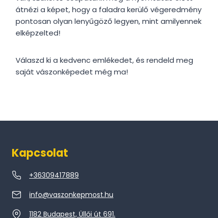
átnézi a képet, hogy a faladra kerülő végeredmény
pontosan olyan lenyűgöző legyen, mint amilyennek
elképzelted!
Válaszd ki a kedvenc emlékedet, és rendeld meg
saját vászonképedet még ma!
Kapcsolat
+36309417889
info@vaszonkepmost.hu
1182 Budapest, Üllői út 691.