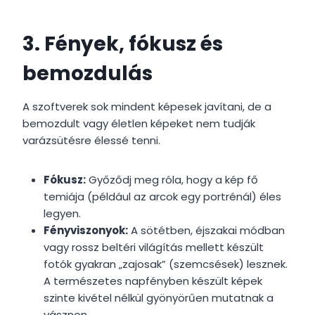
3. Fények, fókusz és
bemozdulás
A szoftverek sok mindent képesek javítani, de a
bemozdult vagy életlen képeket nem tudják
varázsütésre élessé tenni.
Fókusz:
Győződj meg róla, hogy a kép fő
temiája (például az arcok egy portrénál) éles
legyen.
Fényviszonyok:
A sötétben, éjszakai módban
vagy rossz beltéri világítás mellett készült
fotók gyakran „zajosak” (szemcsések) lesznek.
A természetes napfényben készült képek
szinte kivétel nélkül gyönyörűen mutatnak a
vásznon.